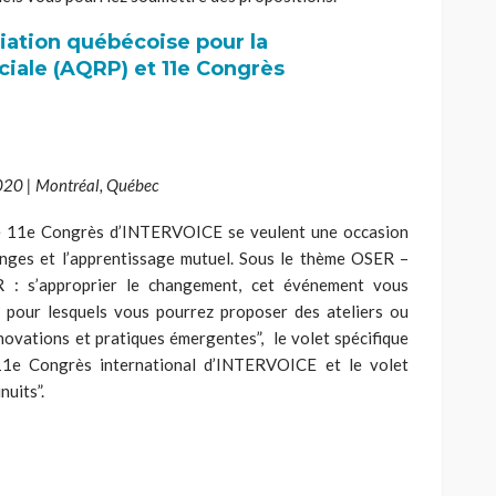
iation québécoise pour la
iale (AQRP) et 11
e
Congrès
2020 | Montréal, Québec
e 11
e
Congrès d’INTERVOICE se veulent une occasion
hanges et l’apprentissage mutuel. Sous le thème OSER –
s’approprier le changement, cet événement vous
s pour lesquels vous pourrez proposer des ateliers ou
nnovations et pratiques émergentes”,
le
volet spécifique
11
e
Congrès international d’INTERVOICE
et le
volet
nuits”.