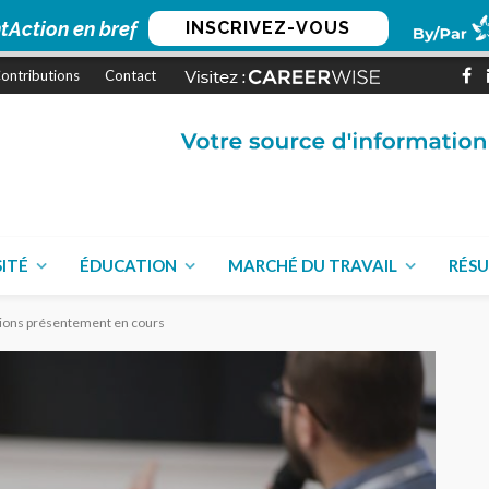
tAction en bref
INSCRIVEZ-VOUS
ontributions
Contact
SITÉ
ÉDUCATION
MARCHÉ DU TRAVAIL
RÉSU
ions présentement en cours