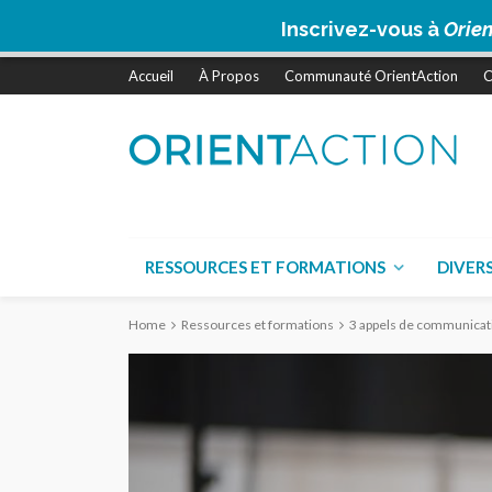
Inscrivez-vous à
Orien
Accueil
À Propos
Communauté OrientAction
C
RESSOURCES ET FORMATIONS
DIVER
Home
Ressources et formations
3 appels de communicat