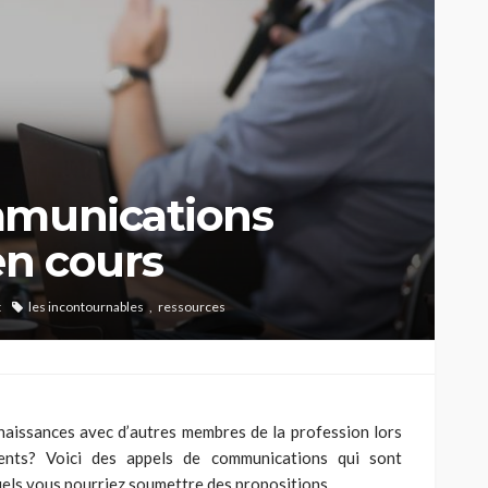
mmunications
n cours
t
les incontournables
ressources
aissances avec d’autres membres de la profession lors
nts? Voici des appels de communications qui sont
uels vous pourriez soumettre des
propositions
.