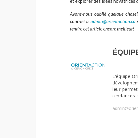
et explorer des idées novatrices 
Avons-nous oublié quelque chose
courriel à
admin@orientaction.ca
rendre cet article encore meilleur!
ÉQUIP
L’équipe Or
développeme
leur permet
tendances 
admin@orien