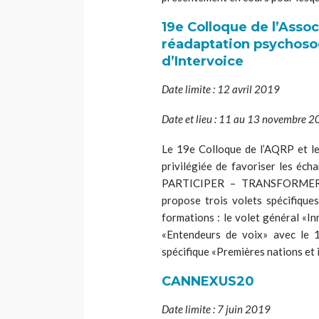
19
e
Colloque de l’Assoc
réadaptation psychosoc
d’Intervoice
Date limite : 12 avril 2019
Date et lieu : 11 au 13 novembre 
Le 19
e
Colloque de l’AQRP et l
privilégiée de favoriser les éc
PARTICIPER – TRANSFORMER : 
propose trois volets spécifique
formations :
le
volet général «I
«Entendeurs de voix» avec le 
spécifique «Premières nations et i
CANNEXUS20
Date limite : 7 juin 2019