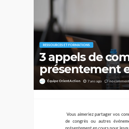
RESSOURCES ET FORMATIONS
3 appels de co
présentement e
Équipe OrientAction
7 ans ago
no commen
Vous aimeriez partager vos conn
de congrès ou autres événeme
présentement en cours pour lesq