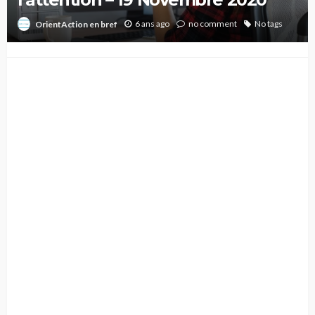
6 ans ago
no comment
No tags
OrientAction en bref