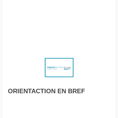
découvrez les talents de vos employés atypiques! Le taux
de chômage des jeunes « sans précédent » à Toronto, selon
un rapport Congédiement ou mise à pied : comment s’en
remettre et aller de l’avant? 5 approches pour
accompagner son développement de carrière Un avenir
difficile à entrevoir pour les chômeurs depuis mars
ORIENTACTION EN BREF