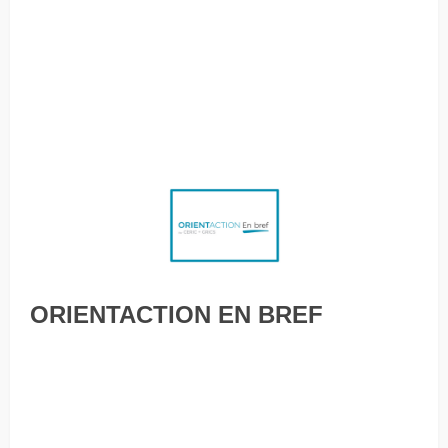
route des études : quand une pandémie mondiale déclenche
la transition Parler de sa vie personnelle en entrevue
d’embauche : à faire et ne pas faire Comment soutenir les
clients de 60 ans et plus Le grand réveil Pénurie de main-
d’œuvre – Étudiants recherchés
ORIENTACTION EN BREF