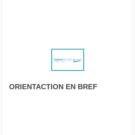
grand ou grande? Les « tracances » gagnent en popularité
au Canada
Sonia Lupien : L’inefficacité des entrevues d’embauche non
structurées
ORIENTACTION EN BREF