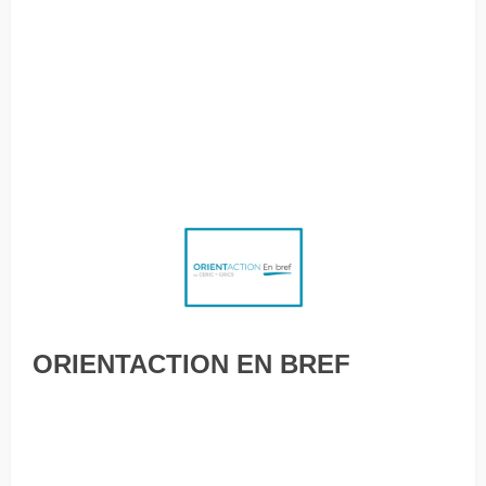
fidéliser des talents diversifiés : une solution à la pénurie
de main-d’œuvre Décrocher pour travailler Une nouvelle
recherche étudie l’apprentissage lié à la carrière au sein
des écoles primaires canadiennes Les robots au travail
sources d’insécurité professionnelle des travailleurs
Savez-vous fidéliser vos employés?
ORIENTACTION EN BREF