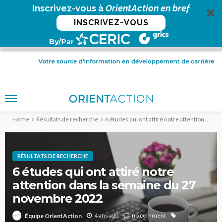
Inscrivez-vous à
OrientAction en bref
INSCRIVEZ-VOUS
Home
Résultats de recherche
6 études qui ont attiré notre attention dans la semaine du 27 novembre 2022
RÉSULTATS DE RECHERCHE
6 études qui ont attiré notre
attention dans la semaine du 27
novembre 2022
4 ans ago
no comment
Équipe OrientAction