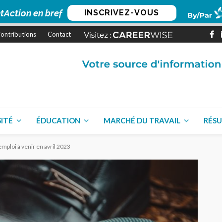
tAction en bref
INSCRIVEZ-VOUS
ontributions
Contact
SITÉ
ÉDUCATION
MARCHÉ DU TRAVAIL
RÉSU
’emploi à venir en avril 2023