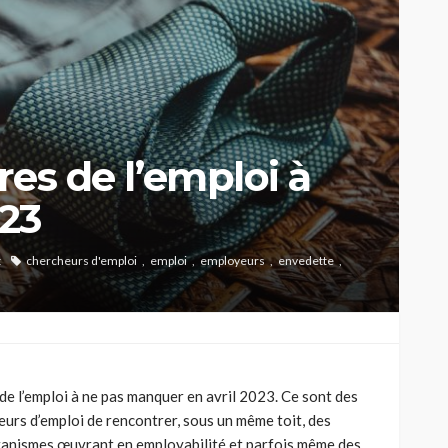
ires de l’emploi à
023
t
chercheurs d'emploi
emploi
employeurs
envedette
s de l’emploi à ne pas manquer en avril 2023. Ce sont des
eurs d’emploi de rencontrer, sous un même toit, des
ganismes œuvrant en employabilité et parfois même des