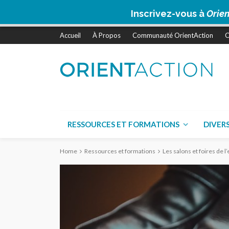
Inscrivez-vous à
Orien
Accueil
À Propos
Communauté OrientAction
C
RESSOURCES ET FORMATIONS
DIVER
Home
Ressources et formations
Les salons et foires de l