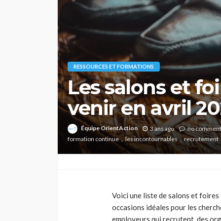
RESSOURCES ET FORMATIONS
Les salons et fo
venir en avril 2
Équipe OrientAction
3 ans ago
no commen
formation continue
les incontournables
recrutement
Voici une liste de salons et foire
occasions idéales pour les cherch
employeurs qui recrutent, des or