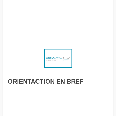
professionnel pour tous Comment prévenir l’épuisement
professionnel Comment les entreprises collectives
peuvent-elles être plus inclusives? Ingrédients pour attirer
et, surtout, garder ses employés L’intimidation
silencieuse… vous connaissez?
ORIENTACTION EN BREF