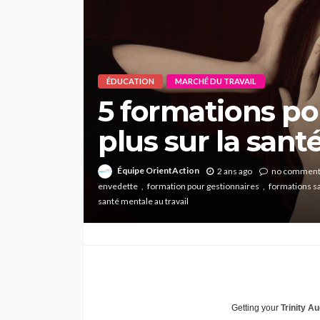
ÉDUCATION
MARCHÉ DU TRAVAIL
5 formations p
plus sur la sant
Équipe OrientAction
2 ans ago
no commen
envedette
formation pour gestionnaires
formations s
santé mentale au travail
Getting your
Trinity Au