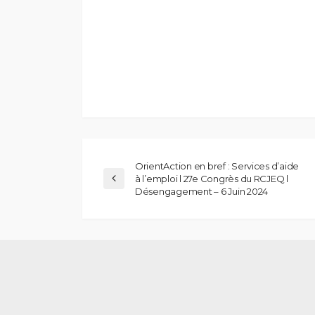
OrientAction en bref : Services d’aide
à l’emploi l 27e Congrès du RCJEQ l
Désengagement – 6 Juin 2024