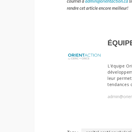
courriel à
admin@orientaction.ca
si
rendre cet article encore meilleur!
ÉQUIP
L’équipe Or
développeme
leur permet
tendances 
admin@orien