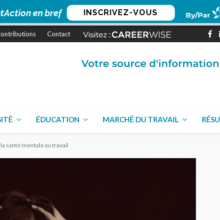
tAction en bref
INSCRIVEZ-VOUS
ontributions
Contact
SITÉ
ÉDUCATION
MARCHÉ DU TRAVAIL
RÉSU
la santé mentale au travail