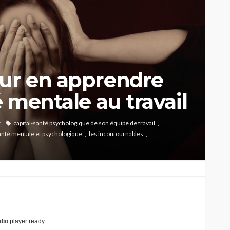
our en apprendre
é mentale au travail
t
capital-santé psychologique de son équipe de travail
anté mentale et psychologique
les incontournables
dio
player ready...