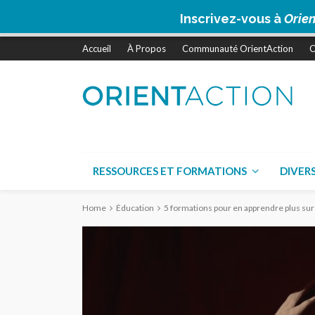
Inscrivez-vous à
Orien
Accueil
À Propos
Communauté OrientAction
C
RESSOURCES ET FORMATIONS
DIVER
Home
Éducation
5 formations pour en apprendre plus sur 