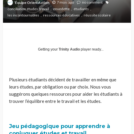
7 mois ago
no comment
Équipe OrientAction
conciliation études-travail
envedette
étudiants
les incontournables
ressources éducatives
réussite scolaire
Getting your
Trinity Audio
player ready...
Plusieurs étudiants décident de travailler en même que
leurs études, par obligation ou par choix. Nous vous
suggérons quelques ressources pour aider les étudiants à
trouver l’équilibre entre le travail et les études.
Jeu pédagogique pour apprendre à
conjuguer études et travail