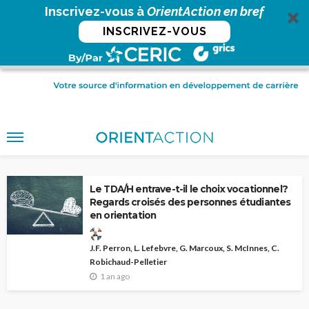
Inscrivez-vous à
OrientAction en bref
INSCRIVEZ-VOUS
Le TDA/H entrave-t-il le choix vocationnel?
Regards croisés des personnes étudiantes
en orientation
J.F. Perron, L. Lefebvre, G. Marcoux, S. McInnes, C.
Robichaud-Pelletier
1 an ago