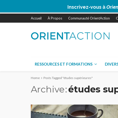
Inscrivez-vous à
Orien
Accueil
À Propos
Communauté OrientAction
C
RESSOURCES ET FORMATIONS
DIVER
Home
Posts Tagged "études supérieures"
Archive
études sup