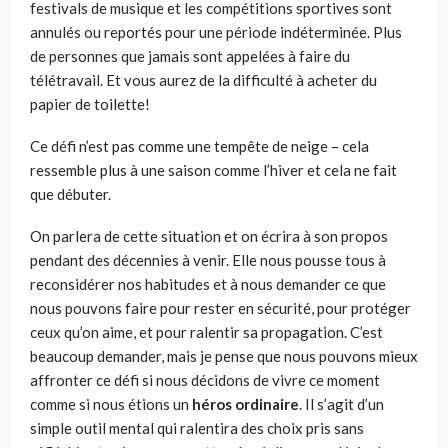
festivals de musique et les compétitions sportives sont
annulés ou reportés pour une période indéterminée. Plus
de personnes que jamais sont
appelées à
faire du
télétravail.
E
t vous aurez de la difficulté à acheter du
papier de toilette!
Ce défi n’est pas comme une tempête de neige –
cela
ressemble plus à une saison comme l’hiver
et cela ne fait
que débuter.
On parlera de cette situation et on écrira à son propos
pendant des décennies à venir. Elle nous pousse tous à
reconsidérer nos habitudes et à
nous
demander
ce que
nous pouvons faire pour rester en sécurité,
pour
protéger
ceux qu
’
on aime, et
pour
ralentir
sa
propagation. C’est
beaucoup demander, mais je pense que nous pouvons
mieux
affronter ce défi si nous décidons de vivre ce moment
comme si nous étions un
héros ordinaire
. Il s’agit d’un
simple outil mental qui ralenti
r
a des choix pris
sans