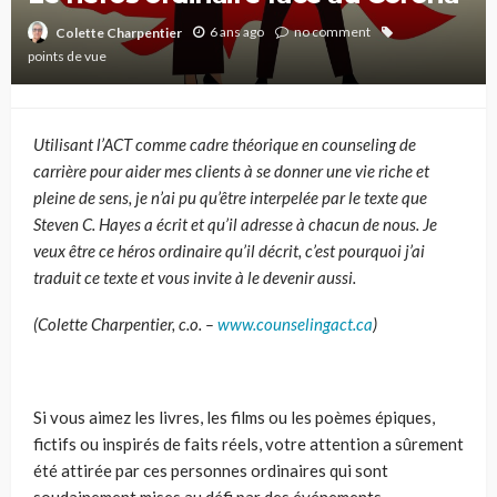
6 ans ago
no comment
Colette Charpentier
points de vue
Utilisant l’ACT comme cadre théorique en counseling de
carrière pour aider mes clients à se donner une vie riche et
pleine de sens, je n’ai pu qu’être interpelée par le texte que
Steven C. Hayes a écrit et qu’il adresse à chacun de nous. Je
veux être ce héros ordinaire qu’il décrit, c’est pourquoi j’ai
traduit ce texte et vous invite à le devenir aussi.
(Colette Charpentier, c.o. –
www.counselingact.ca
)
Si vous aimez les livres, les films ou les poèmes épiques
,
fictifs ou inspirés de faits réels,
votre attention a sûrement
été
attirée par ces personnes ordinaires qui sont
soudainement mis
es
au défi par des événements