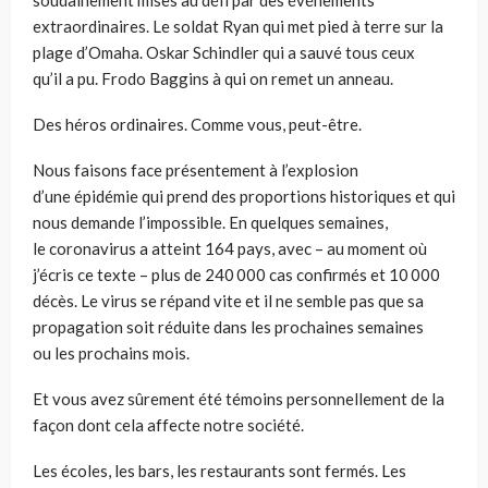
extraordi
naires
.
Le soldat Ryan
qui
met pied à terre sur la
pla
g
e d’Omaha. Oskar Sc
hindler
qui a sauv
é tous
ceux
qu’il
a pu
. F
rodo Baggins
à qui on remet un anneau
.
Des héros ordinaires. Comme vous
,
peut-être.
Nous faisons face présentement à l’explosion
d’une
épidémie
qui prend des proportions historiques et qui
nous demande l’impossible.
En quelques semaines,
le
c
oronavirus a att
e
int 164 pays, avec – au moment où
j’écris ce texte – plus de 240 000 cas confirmés et 10 000
décès. Le virus se répand vite et il ne semble pas que sa
propagation soit réduite dans les prochaines semaines
ou
les prochains
mois.
Et vous avez sûrement été témoins personnellement de la
façon dont cela affecte notre société.
Les écoles, les bars, les restaurants sont fermés. Les