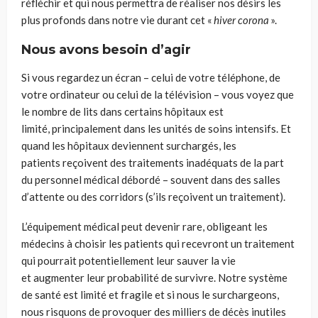
réfléchir e
t qui
nous
permet
tra
de
réaliser nos
désirs les
plus profonds dans
n
otre vie durant cet «
hiver corona
».
Nous avons besoin d’agir
Si vous regardez un écran – celui de votre
téléphone
, de
votre ordinateur ou celui de la
télévision
– vous
voyez
que
le nombre de lits dans
certains
hôpitaux
es
t
limité
,
principalement dans les unités de soins intensifs. Et
quand les hôpitaux deviennent surchargés
, les
patients
reçoivent
des traitements inadéquats de la part
d
u
personnel médical débordé – souvent dans des salles
d’attente ou des corridors (s’ils
re
çoivent un trait
e
ment)
.
L’équipement médical
peut devenir
rare, obligeant les
médecins à choisir les patients qui recevront un traitement
qui p
ourrait
potentiellement leur sauver la vie
et
augmenter
leur
probabilité de survivre. Notre système
de santé
est limité et fragile et si nous le surchargeons,
nous
risquons de
provoquer des milliers de décès inutiles