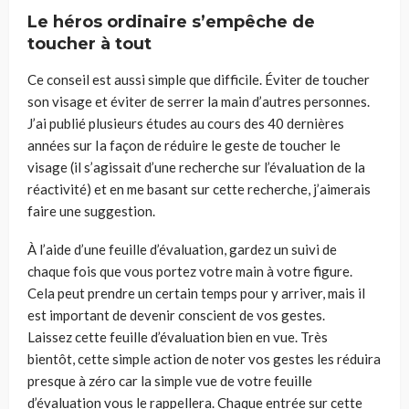
Le héros ordinaire s’empêche de
toucher à tout
Ce conseil est aussi simple que difficile. Éviter de toucher
son visage et éviter de serrer la main d’autres personnes.
J’ai publié plusieurs études au cours des 40 dernières
années sur
I
a façon de réduire le geste de toucher le
visage
(
il s’agissait d
’un
e recherche sur l’évaluation de la
réactivité) et
en me basant s
ur cette recherche, j’aimerais
faire une suggestion.
À l’aide d’une feuille d’évaluation, g
ardez un suivi
de
chaque fois que vous
portez votre main à
votre
figure.
Cela peut prendre un certain temps pour y arriver, mais il
est important
de
devenir conscient de
vos
gestes.
Laissez
cette
feuille d’évaluation bien en vue. Très
bientô
t,
cette simple action de noter vos gestes les réduira
presque à zéro
car
la simple vue de votre
feuille
d’évaluation vous le rappellera.
C
haque entrée sur cette