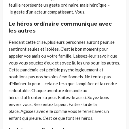
feuille représente un geste ordinaire
,
mais héroïque –
le
geste
d’un acteur
compatissant
.
Vous.
Le héros ordinaire
communique avec
les autres
Pendant cette crise, plusieurs personnes auront peur, se
sentiront seules et isolées. C’est le bon moment pour
appeler vos amis ou votre famille
. L
aissez-leur savoir que
vous vous souciez d’eux et soyez là
,
les uns pour les autres.
Cette pandémie est pénible psychologiquement et
n’oublions pas nos besoins émotionnels. Ne tentez pas
d’éliminer la peur – cela ne fera que l’amplifier et la rendre
redoutable.
C
haque aventure
demande au
héros
d’affronter
sa
peur.
Faites-le
aussi
. Soyez bons
envers vous. Ressentez la peur. Faites-lui de la
place.
Agissez avec elle
comme vous le feriez avec un
enfant qui pleure. C’est ce que font les héros.