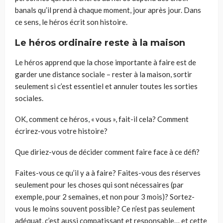
banals qu
’il
prend à chaque moment, jour après jour. Dans
ce sens, le héros écrit
son
histoire.
Le héros ordinaire reste à la maison
Le héros apprend que la chose importante à faire est de
garder une distance sociale – rester à la maison, sortir
seulement si c’est
essentiel
et annuler toutes les sorties
sociales.
OK
,
comment ce héros,
«
vous
»
,
fait
-il
cela? Comment
écrirez-vous votre histoire?
Que diriez-vous de décider comment faire face à ce défi
?
Faites-vous ce qu’il y a à faire? F
aites
-vous des réserves
seulement pour les choses qui sont nécessaires (par
exemple, pour
2
semaines, et non pour
3
mois)
?
Sort
e
z-
vous le moins souvent possible? Ce
n’est pas seulement
adéquat, c’est aussi compatissant et resp
ons
a
ble… et cette