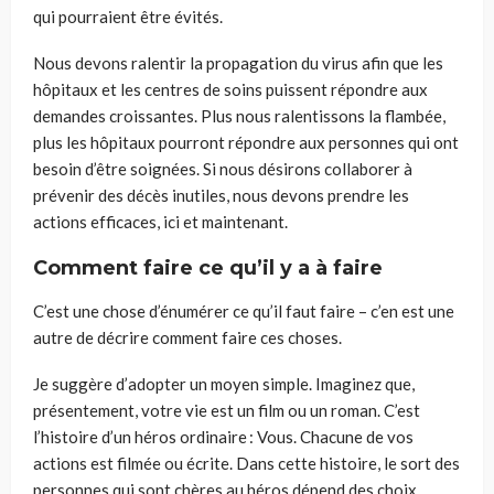
qui pourraient être évités.
Nous devons ralentir la propagation du virus afin que les
h
ôpitaux et les centres de soin
s
puissent
répondre aux
demandes croissantes.
Plus
nous ralentissons la flambée,
plus les hôpitaux pourront répondre aux personnes qui ont
besoin d
’être soignées
. Si nous
désirons
collaborer à
prévenir des décès inutiles, nous devons prendre les
actions efficaces
,
ici et maintenant.
Comment faire ce qu’il y a à faire
C’est une chose d’énumérer ce qu’il faut faire – c’en est une
autre de décrire comment faire ces choses.
Je suggère
d’adopter un moyen simple. Imaginez que
,
présentement,
votre vie est un film ou
un
roman
. C’est
l’histoire d’un héros ordinaire :
V
ous
. Cha
cune de vos
actions
est filmée ou écrite. Dans cette histoire, le sort des
personnes qui sont chères
au héros
dépen
d
des choix