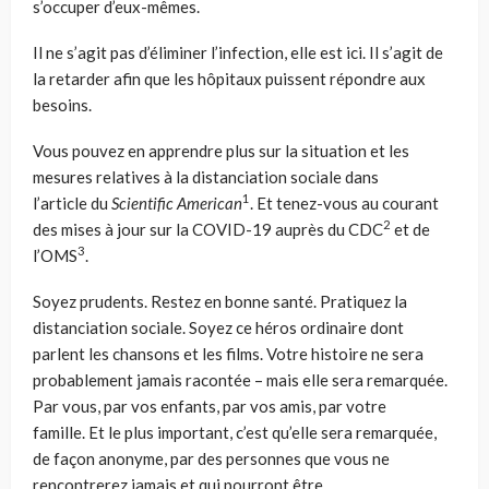
s’occuper d’eux-mêmes.
Il ne s’agit pas d’éliminer l’infection, elle est ici. Il s’agit de
la retarder afin que les hôpitaux puissent répondre aux
besoins.
Vous pouvez en apprendre plus sur la situation et les
mesures relatives à la distanciation sociale dans
1
l’article
du
Scientific American
. Et tenez-vous au courant
2
des mises à jour sur l
a
C
OVID-19
auprès d
u CDC
et de
3
l’OMS
.
Soyez prudents
. R
estez en bonne santé.
P
ratiquez la
distanciation sociale. Soyez ce héros ordinaire dont
parlent les chansons et les films. Votre histoire ne sera
probablement jamais racontée – mais
elle sera remarquée
.
P
a
r vous, par vos enfants, par vos amis, par votre
famille.
Et le plus important, c’est qu’elle sera remarquée,
de façon anonyme, par des
personnes
que vous ne
rencontrerez jamais et
qui pourront être