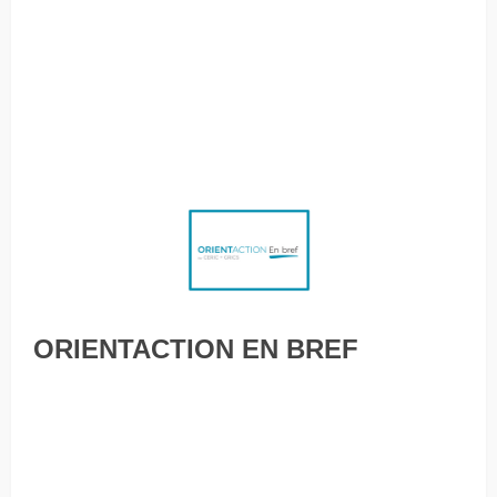
sociaux pour filtrer les candidats Élèves du secondaire et
choix « d’après COVID » André Raymond de l’Université
Laval nommé président du conseil du CERIC Le télétravail :
tout un (nouveau) monde à apprivoiser Le bonheur au
travail : un cadre à réinventer
ORIENTACTION EN BREF