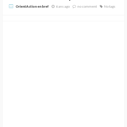
6 ans ago
no comment
No tags
OrientAction en bref