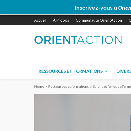
Inscrivez-vous à
Orien
Accueil
À Propos
Communauté OrientAction
C
RESSOURCES ET FORMATIONS
DIVER
Home
Ressources et formations
Salons et foires de l’em