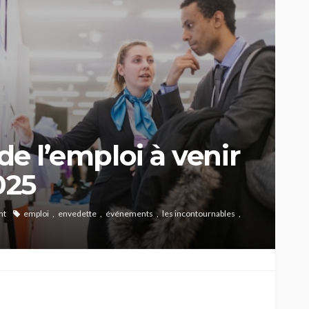
 de l’emploi à venir
025
nt
emploi
envedette
événements
les incontournables