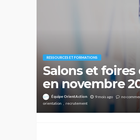
RESSOURCES ET FORMATIONS
Salons et foires
en novembre 2
Équipe OrientAction
9 mois ago
no comme
orientation
recrutement