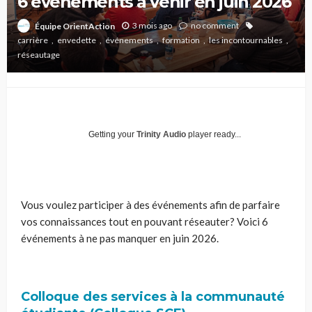
6 événements à venir en juin 2026
3 mois ago
no comment
Équipe OrientAction
carrière
envedette
événements
formation
les incontournables
réseautage
Getting your
Trinity Audio
player ready...
Vous voulez participer à des événements afin de parfaire
vos connaissances tout en pouvant réseauter? Voici 6
événements à ne pas manquer en juin 2026.
Colloque des services à la communauté