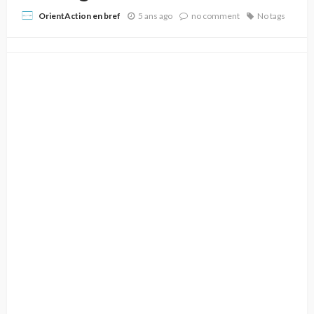
5 ans ago
no comment
No tags
OrientAction en bref