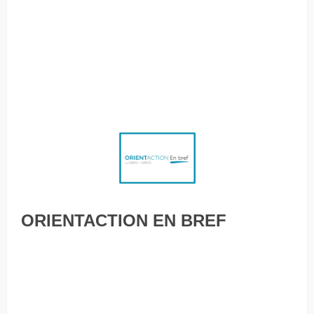
Pénurie d’enseignants : 40 % des aspirants profs
abandonnent durant leurs études 8 choses qui devraient
disparaître de votre CV dès maintenant L’anxiété face au
choix professionnel «Si je le congédie, il est mort de rire»
L’impact de la pandémie sur l’emploi est plus fort que prévu
ORIENTACTION EN BREF