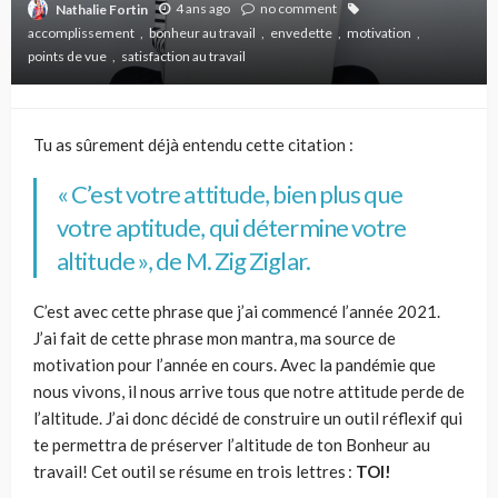
4 ans ago
no comment
Nathalie Fortin
accomplissement
bonheur au travail
envedette
motivation
points de vue
satisfaction au travail
Tu as sûrement déjà entendu cette citation :
« C
’
est votre attitude, bien plus que
votre aptitude, qui détermine votre
altitude »
, de M. Zig Ziglar.
C’est avec cette phrase que j’ai commencé l’année 2021.
J’ai fait de cette phrase mon mantra, ma source de
motivation pour l’année en cours. Avec la pandémie que
nous vivons, il nous arrive tous que notre attitude perde de
l’altitude. J’ai donc décidé de construire un outil réflexif qui
te permettra de préserver l’altitude de ton Bonheur au
travail! Cet outil se résume en trois lettres :
TOI!