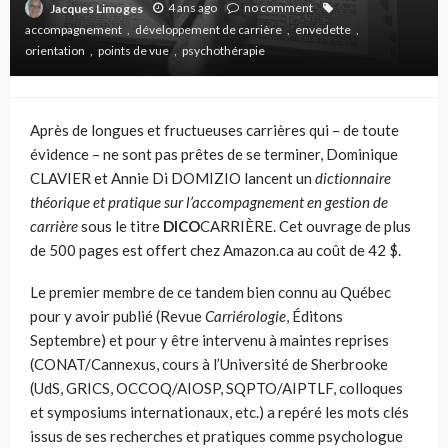
4 ans ago
no comment
Jacques Limoges
accompagnement
développement de carrière
envedette
orientation
points de vue
psychothérapie
Après de longues et fructueuses carrières qui – de toute
évidence – ne sont pas prêtes de se terminer, Dominique
CLAVIER et Annie Di DOMIZIO lancent un
dictionnaire
théorique et pratique sur l’accompagnement en gestion de
carrière
sous le titre
DICO
CARRIÈRE. Cet ouvrage de plus
de 500 pages est offert chez Amazon.ca au coût de 42 $.
Le premier membre de ce tandem bien connu au Québec
pour y avoir publié (Revue
Carriérologie
, Éditons
Septembre) et pour y être intervenu à maintes reprises
(CONAT/Cannexus, cours à l’Université de Sherbrooke
(UdS, GRICS, OCCOQ/AIOSP, SQPTO/AIPTLF, colloques
et symposiums internationaux, etc.) a repéré les mots clés
issus de ses recherches et pratiques comme psychologue