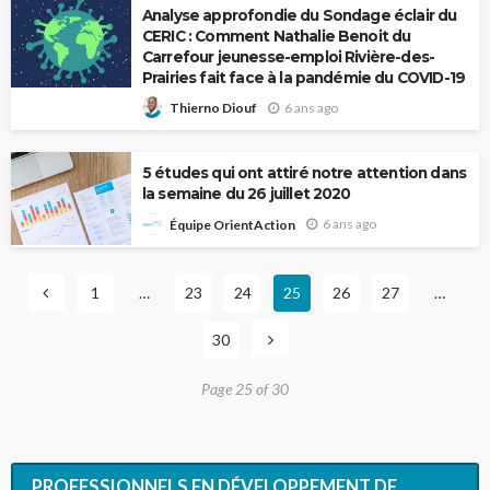
Analyse approfondie du Sondage éclair du
CERIC : Comment Nathalie Benoit du
Carrefour jeunesse-emploi Rivière-des-
Prairies fait face à la pandémie du COVID-19
6 ans ago
Thierno Diouf
5 études qui ont attiré notre attention dans
la semaine du 26 juillet 2020
6 ans ago
Équipe OrientAction
1
…
23
24
25
26
27
…
30
Page 25 of 30
PROFESSIONNELS EN DÉVELOPPEMENT DE