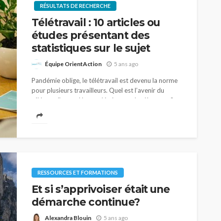
RÉSULTATS DE RECHERCHE
Télétravail : 10 articles ou
études présentant des
statistiques sur le sujet
Équipe OrientAction
5 ans ago
Pandémie oblige, le télétravail est devenu la norme
pour plusieurs travailleurs. Quel est l’avenir du
télétravail quand la pandémie sera derrière nous?
Est-ce que cette pratique est positive pour tout...
RESSOURCES ET FORMATIONS
Et si s’apprivoiser était une
démarche continue?
Alexandra Blouin
5 ans ago