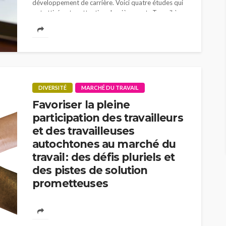
développement de carrière. Voici quatre études qui
ont attiré notre attention dernièrement. Travail à
domicile : productivité et...
DIVERSITÉ
MARCHÉ DU TRAVAIL
Favoriser la pleine
participation des travailleurs
et des travailleuses
autochtones au marché du
travail : des défis pluriels et
des pistes de solution
prometteuses
Florence Desrochers
5 ans ago
De nombreuses régions du pays se trouvent en