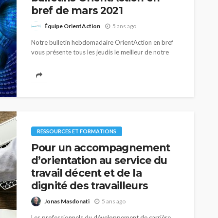
bref de mars 2021
Équipe OrientAction
5 ans ago
Notre bulletin hebdomadaire OrientAction en bref
vous présente tous les jeudis le meilleur de notre
site afin de vous tenir à jour, d’enrichir vos
connaissances et de vous faire économiser...
RESSOURCES ET FORMATIONS
Pour un accompagnement
d’orientation au service du
travail décent et de la
dignité des travailleurs
Jonas Masdonati
5 ans ago
Les professionnels du développement de carrière