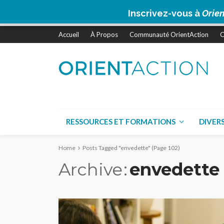
Inscrivez-vous à
Orien
Accueil
À Propos
Communauté OrientAction
C
RESSOURCES ET FORMATIONS
DIVER
Home
Posts Tagged "envedette"
(Page 102)
Archive
envedette