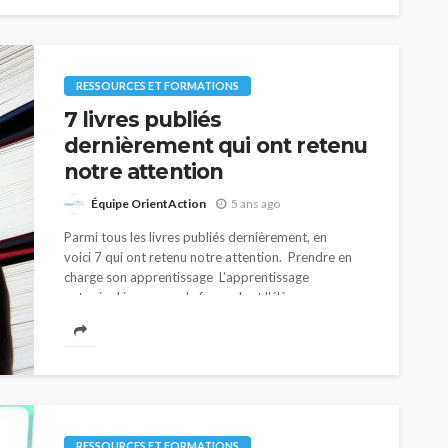
situation de rareté de main-d’œuvre, malgré les
bouleversements socioéconomiques provoqués par
la crise sanitaire que nous connaissons
actuellement. Plusieurs entreprises
cherchent donc activement à pourvoir des postes et
RESSOURCES ET FORMATIONS
sont amenées...
7 livres publiés
dernièrement qui ont retenu
notre attention
Équipe OrientAction
5 ans ago
Parmi tous les livres publiés dernièrement, en
voici 7 qui ont retenu notre attention. Prendre en
charge son apprentissage L'apprentissage
autorégulé concerne la façon dont l'élève ou
l'étudiant prend en charge son...
RESSOURCES ET FORMATIONS