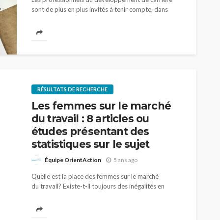
sont de plus en plus invités à tenir compte, dans
leurs accompagnements, de la qualité des emplois
vers lesquels ils orientent leurs bénéficiaires. Ils...
RÉSULTATS DE RECHERCHE
Les femmes sur le marché
du travail : 8 articles ou
études présentant des
statistiques sur le sujet
Équipe OrientAction
5 ans ago
Quelle est la place des femmes sur le marché
du travail? Existe-t-il toujours des inégalités en
emploi entre les hommes et les femmes? Nous
vous suggérons ici quelques articles et études
présentant des statistiques sur le...